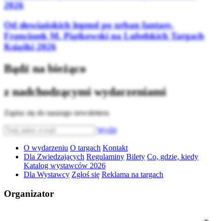
2026
Od słowiańskich legend po urban fantasy.
Franciszek M. Piątkowski na Lubelskich Targach
Książki 2026
Bądź na bieżąco
z nadchodzącymi wydarzeniami
Zapisz się do naszego newslettera
Wyślij
O wydarzeniu
O targach
Kontakt
Dla Zwiedzających
Regulaminy
Bilety
Co, gdzie, kiedy
Katalog wystawców 2026
Dla Wystawcy
Zgłoś się
Reklama na targach
Organizator