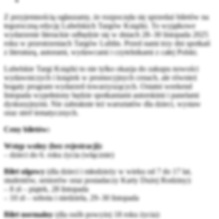
Z przyjemnością ogłaszamy, że rozpoczęła się sprzedaż biletów na
tegoroczną edycję Lubelskich Targów Książki. To wyjątkowe
wydarzenie literackie odbędzie się w dniach 28–30 listopada 2025
roku w przestrzeniach Targów Lublin. Przed nami trzy dni spotkań
z literaturą, autorami, wydawcami i czytelnikami z całej Polski.
Lubelskie Targi Książki to nie tylko okazja do zakupu nowości
wydawniczych i książek w promocyjnych cenach, ale również
bogaty program wydarzeń towarzyszących. Ostatni weekend
listopada wypełniony będzie spotkaniami autorskimi i panelami
dyskusyjnymi. Nie zabraknie też warsztatów dla dzieci, wystaw
oraz stref tematycznych.
Ceny biletów:
Wstęp wolny (bez rejestracji):
– dzieci do 6. roku życia (włącznie)
Bilet ulgowy
(dla dzieci i młodzieży w wieku od 7 do 17 lat,
studentów, seniorów oraz posiadaczy Karty Dużej Rodziny):
– 8 zł – piątek, 28 listopada
– 10 zł – sobota i niedziela, 29–30 listopada
Bilet normalny
(dla osób powyżej 18 roku życia):