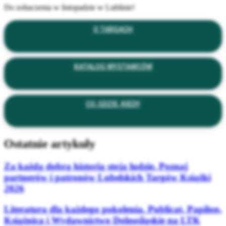
Do zobaczenia w listopadzie w Lublinie!
O TARGACH
KATALOG WYSTAWCÓW
CO, GDZIE, KIEDY
Ostatnie artykuły
Za każdą dobrą historią stoją ludzie. Poznaj
partnerów i patronów Lubelskich Targów Książki
2026
Literatura dla każdego pokolenia. Publicat, Papilon,
Książnica i Wydawnictwo Dolnośląskie na LTK