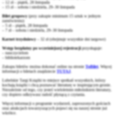
– 12 zł – piątek, 28 listopada
– 15 zł – sobota i niedziela, 29–30 listopada
Bilet grupowy
(przy zakupie minimum 15 sztuk w jednym
zamówieniu):
– 5 zł – piątek, 28 listopada
– 7 zł – sobota i niedziela, 29–30 listopada
Karnet trzydniowy
– 32 zł (obejmuje wszystkie dni targowe)
Wstęp bezpłatny po wcześniejszej rejestracji
przysługuje:
– nauczycielom
– bibliotekarzom
Zakupu biletów można dokonać online na stronie
ToBilet
. Więcej
informacji o biletach znajdziecie
TUTAJ
.
Lubelskie Targi Książki to miejsce spotkań wszystkich, którzy
kochają książki i chcą poznawać literaturę w inspirującym gronie.
Niezależnie od tego, czy jesteś wieloletnim miłośnikiem literatury,
czy dopiero odkrywasz radość płynącą z czytania.
Więcej informacji o programie wydarzeń, zaproszonych gościach
oraz atrakcjach towarzyszących pojawi się na naszej stronie już
wkrótce.