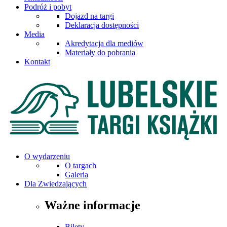
Podróż i pobyt
Dojazd na targi
Deklaracja dostępności
Media
Akredytacja dla mediów
Materiały do pobrania
Kontakt
O wydarzeniu
O targach
Galeria
Dla Zwiedzających
Ważne informacje
Bilety