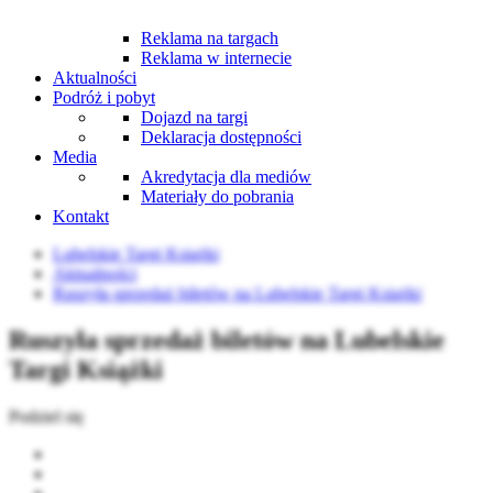
Reklama na targach
Reklama w internecie
Aktualności
Podróż i pobyt
Dojazd na targi
Deklaracja dostępności
Media
Akredytacja dla mediów
Materiały do pobrania
Kontakt
Lubelskie Targi Książki
Aktualności
Ruszyła sprzedaż biletów na Lubelskie Targi Książki
Ruszyła sprzedaż biletów na Lubelskie
Targi Książki
Podziel się