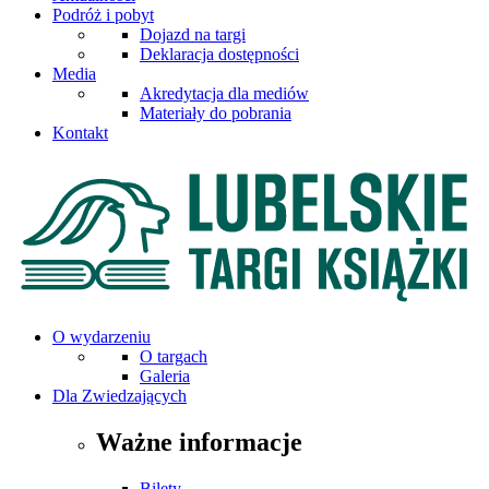
Podróż i pobyt
Dojazd na targi
Deklaracja dostępności
Media
Akredytacja dla mediów
Materiały do pobrania
Kontakt
O wydarzeniu
O targach
Galeria
Dla Zwiedzających
Ważne informacje
Bilety