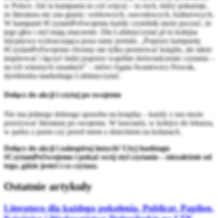
w Polsce. Ale ta kampania to coś więcej – to ruch, który pokazuje,
że literatura nie zna granic: wiekowych, zawodowych, kulturowych.
W kampanii #CzytamPoSwojemu każdy czytelnik może poczuć, że
jego głos i styl mają znaczenie. Dla Lubimyczytać.pl to kolejna
inicjatywa wykraczająca poza ramy portalu. „Poprzez kampanię
#CzytamPoSwojemu chcemy nie tylko promować książki, ale także
inspirować i łączyć ludzi poprzez wspólne doświadczenie czytania –
na ich własnych zasadach” – mówi Agata Iwasiewicz-Nowak,
dyrektorka marketingu Lubimyczytać.
Dołącz do akcji i czytaj po swojemu
Nie ma jednego dobrego sposobu na książkę – każdy z nas może
przeżywać literaturę po swojemu. W kawiarni, w kolejce do lekarza,
w parku z psem czy przed snem z dzieckiem na kolanach.
Dołącz do akcji i zainspiruj innych! Użyj hashtagu
#CzytamPoSwojemu i pokaż swój styl czytania – niezależnie od
tego, gdzie jesteś i co czytasz.
Ostatnie artykuły
Literatura dla każdego pokolenia. Publicat, Papilon,