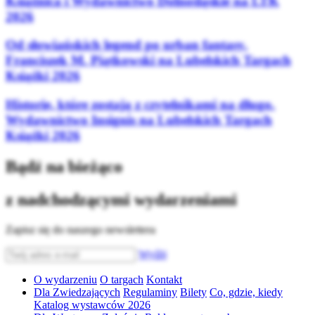
Książnica i Wydawnictwo Dolnośląskie na LTK
2026
Od słowiańskich legend po urban fantasy.
Franciszek M. Piątkowski na Lubelskich Targach
Książki 2026
Historie, które zostają z czytelnikami na długo.
Wydawnictwo Insignis na Lubelskich Targach
Książki 2026
Bądź na bieżąco
z nadchodzącymi wydarzeniami
Zapisz się do naszego newslettera
Wyślij
O wydarzeniu
O targach
Kontakt
Dla Zwiedzających
Regulaminy
Bilety
Co, gdzie, kiedy
Katalog wystawców 2026