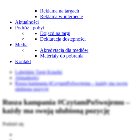
Reklama na targach
Reklama w internecie
Aktualności
Podróż i pobyt
Dojazd na targi
Deklaracja dostępności
Media
Akredytacja dla mediów
Materiały do pobrania
Kontakt
Lubelskie Targi Książki
Aktualności
Rusza kampania #CzytamPoSwojemu – każdy ma swoją
ulubioną pozycję
Rusza kampania #CzytamPoSwojemu –
każdy ma swoją ulubioną pozycję
Podziel się