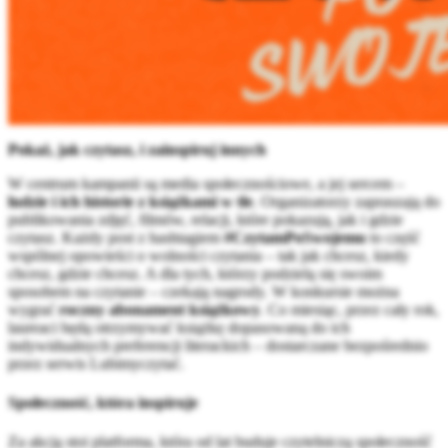
Pokaż, jak czytasz, i zainspiruj innych
W centrum kampanii są media społecznościowe, a jej sercem –
ludzie i ich historie z książkami w tle
. Organizatorzy zapraszają do
publikowania zdjęć, filmów, relacji, które pokazują, jak i gdzie
czytasz. Każdy post z hashtagiem
#CzytamPoSwojemu
to część
wspólnej opowieści o wolności czytania – tak jak chcesz, kiedy
chcesz, gdzie chcesz. A dla tych, którzy podzielą się swoim
sposobem na czytanie – czekają nagrody. W konkursie można
wygrać
roczny abonament książkowy
. Co miesiąc, przez cały rok,
laureaci będą otrzymywać książkę dopasowaną do ich
indywidualnych preferencji literackich – dostarczane bezpośrednio
przez serwis Lubimyczytać.
Społeczność, która inspiruje
Za akcją stoi platforma, która od lat buduje czytelniczą społeczność