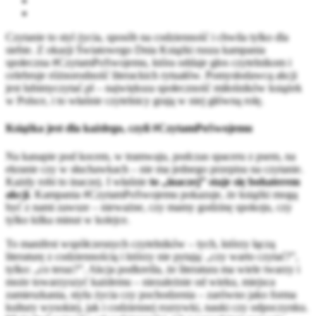
Czytanie to styl życia, sposób na codzienność i chwila tylko dla
siebie. Z okazji Światowego Dnia Książki rusza kampania
społeczna #CzytamPoSwojemu, która oddaje głos czytelnikom i
celebruje różnorodność literackich rytuałów. Pomysłodawcą akcji
jest lubimyczytać.pl – największa społeczność miłośników książek
w Polsce, i to właśnie czytelnicy grają w niej główną rolę.
Książka jest dla każdego, czyli #CzytamPoSwojemu
Na kanapie pod kocem, w tramwaju, podczas spaceru z psem, na
ekranie czy w słuchawkach – nie ma jednego przepisu na czytanie.
Każdy robi to inaczej. I właśnie
to „inaczej” staje się bohaterem
akcji
. Kampania #CzytamPoSwojemu pokazuje, że książki mogą
być z nami zawsze – nieważne, czy mamy godzinę spokoju, czy
tylko kilka minut w kolejce.
To manifest współczesnych czytelników – tych, którzy łączą
literaturę z codziennością i którzy nie pytają: „czy warto czytać?”,
tylko: „co teraz?”. Akcja podkreśla, że literatura ma wiele twarzy i
może towarzyszyć każdemu – niezależnie od wieku, miejsca
zamieszkania, stylu życia czy pochodzenia – zarówno jako forma
kultury wysokiej, jak i codziennej rozrywki, nauki czy odpoczynku.