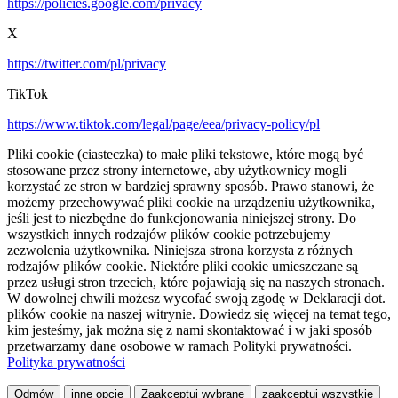
https://policies.google.com/privacy
X
https://twitter.com/pl/privacy
TikTok
https://www.tiktok.com/legal/page/eea/privacy-policy/pl
Pliki cookie (ciasteczka) to małe pliki tekstowe, które mogą być
stosowane przez strony internetowe, aby użytkownicy mogli
korzystać ze stron w bardziej sprawny sposób. Prawo stanowi, że
możemy przechowywać pliki cookie na urządzeniu użytkownika,
jeśli jest to niezbędne do funkcjonowania niniejszej strony. Do
wszystkich innych rodzajów plików cookie potrzebujemy
zezwolenia użytkownika. Niniejsza strona korzysta z różnych
rodzajów plików cookie. Niektóre pliki cookie umieszczane są
przez usługi stron trzecich, które pojawiają się na naszych stronach.
W dowolnej chwili możesz wycofać swoją zgodę w Deklaracji dot.
plików cookie na naszej witrynie. Dowiedz się więcej na temat tego,
kim jesteśmy, jak można się z nami skontaktować i w jaki sposób
przetwarzamy dane osobowe w ramach Polityki prywatności.
Polityka prywatności
Odmów
inne opcje
Zaakceptuj wybrane
zaakceptuj wszystkie