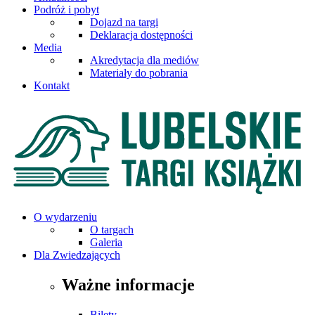
Podróż i pobyt
Dojazd na targi
Deklaracja dostępności
Media
Akredytacja dla mediów
Materiały do pobrania
Kontakt
O wydarzeniu
O targach
Galeria
Dla Zwiedzających
Ważne informacje
Bilety