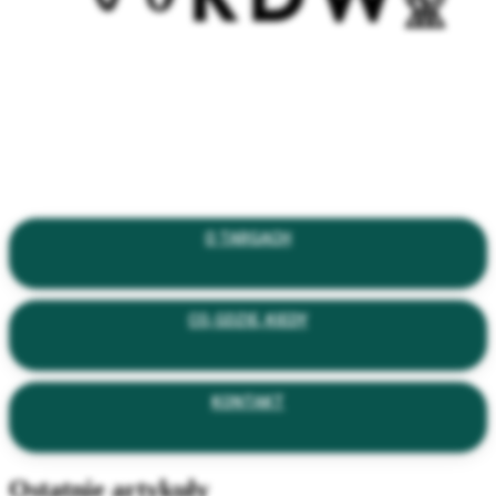
O TARGACH
CO, GDZIE, KIEDY
KONTAKT
Ostatnie artykuły