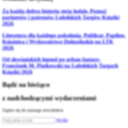
Za każdą dobrą historią stoją ludzie. Poznaj
partnerów i patronów Lubelskich Targów Książki
2026
Literatura dla każdego pokolenia. Publicat, Papilon,
Książnica i Wydawnictwo Dolnośląskie na LTK
2026
Od słowiańskich legend po urban fantasy.
Franciszek M. Piątkowski na Lubelskich Targach
Książki 2026
Bądź na bieżąco
z nadchodzącymi wydarzeniami
Zapisz się do naszego newslettera
Wyślij