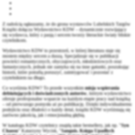
Z radością ogłaszamy, że do grona wystawców Lubelskich Targów
Książki dołącza Wydawnictwo KDW – dynamicznie rozwijający
się wydawca, który z pasją i sercem tworzy literackie światy bliskie
czytelnikom.
Wydawnictwo KDW to przestrzeń, w której literatura staje się
mostem między sercem a duszą. Specjalizuje się w publikacji
powieści romantycznych, obyczajowych, młodzieżowych oraz
fantastycznych, jednak nie zamyka się na inne gatunki, poszukując
historii, które potrafią poruszyć, zaintrygować i pozostać z
czytelnikiem na długo.
Co wyróżnia KDW? To przede wszystkim
misja wspierania
debiutujących i doświadczonych autorów
, którym wydawnictwo
oferuje profesjonalne wsparcie na każdym etapie pracy nad książką
– od pierwszego pomysłu aż po publikację. Dzięki indywidualnemu
podejściu oraz dbałości o każdy detal, książki KDW wyróżniają się
zarówno jakością, jak i emocjonalną głębią.
W katalogu KDW czytelnicy znajdą takie bestsellery, jak np. "
Syn
Chaosu
" Katarzyny Wycisk, "
Sanguis. Księga Upadłych