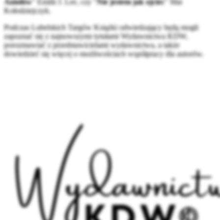
Aniołów
" Emilii J. Lee, czy "
Nie jestem jak ojciec
" Mai
Kołodziejczyk.
Podczas Lubelskich Targów Książki odwiedzający będą mogli
zapoznać się z najnowszymi tytułami Wydawnictwa KDW,
porozmawiać z przedstawicielami wydawnictwa, a także
dowiedzieć się więcej o możliwościach współpracy dla autorów.