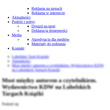
Reklama na targach
Reklama w internecie
Aktualności
Podróż i pobyt
Dojazd na targi
Deklaracja dostępności
Media
Akredytacja dla mediów
Materiały do pobrania
Kontakt
Lubelskie Targi Książki
Aktualności
Most między autorem a czytelnikiem. Wydawnictwo KDW
na Lubelskich Targach Książki
Most między autorem a czytelnikiem.
Wydawnictwo KDW na Lubelskich
Targach Książki
Podziel się